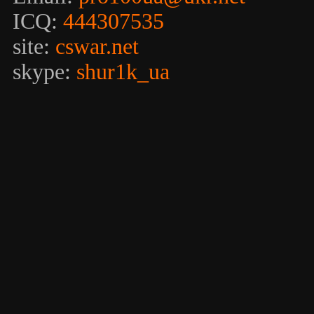
ICQ:
444307535
site:
cswar.net
skype:
shur1k_ua