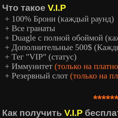
Что такое
V.I.P
+ 100% Брони (каждый раунд)
+ Все гранаты
+ Duagle с полной обоймой (к
+ Дополнительные 500$ (Кажд
+ Тег "VIP" (статус)
+ Иммунитет
(только на платн
+ Резервный слот
(только на п
*****
Как получить
V.I.P
беспла