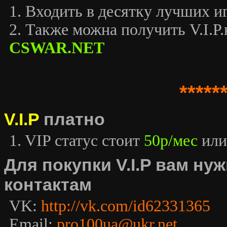
1. Входить в десятку лучших иг
2. Также можна получить V.I.P.к
CSWAR.NET
*****
V.I.P
платно
1. VIP статус стоит
50р/мес
или
Для покупки V.I.P вам н
контактам
VK:
http://vk.com/id62331365
Email:
pro100ua@ukr.net