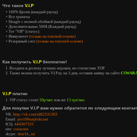
Что такое
V.I.P
+ 100% Брони (каждый раунд)
+ Все гранаты
+ Duagle с полной обоймой (каждый раунд)
+ Дополнительные 500$ (Каждый раунд)
+ Тег "VIP" (статус)
+ Иммунитет
(только на платной основе)
+ Резервный слот
(только на платной основе)
Как получить
V.I.P
бесплатно!
1. Входить в десятку лучших игроков, по статистике TOP.
2. Также можна получить V.I.P.ку на 3 дня, оставив заявку на сайте
CSWAR.
V.I.P
платно
1. VIP статус стоит
50р/мес
или же
13 грн/мес
Для покупки V.I.P вам нужно обратится по следующим контак
VK:
http://vk.com/id62331365
Email:
pro100ua@ukr.net
ICQ:
444307535
site:
cswar.net
skype:
shur1k_ua