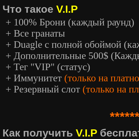
Что такое
V.I.P
+ 100% Брони (каждый раунд)
+ Все гранаты
+ Duagle с полной обоймой (к
+ Дополнительные 500$ (Кажд
+ Тег "VIP" (статус)
+ Иммунитет
(только на платн
+ Резервный слот
(только на п
*****
Как получить
V.I.P
беспла