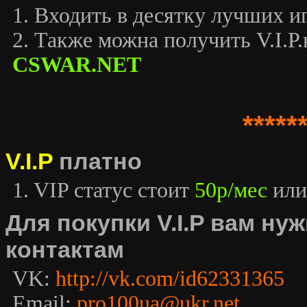
1. Входить в десятку лучших иг
2. Также можна получить V.I.P.к
CSWAR.NET
*****
V.I.P
платно
1. VIP статус стоит
50р/мес
или
Для покупки V.I.P вам н
контактам
VK:
http://vk.com/id62331365
Email:
pro100ua@ukr.net