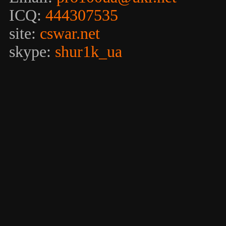
ICQ:
444307535
site:
cswar.net
skype:
shur1k_ua