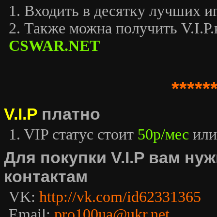
1. Входить в десятку лучших иг
2. Также можна получить V.I.P.к
CSWAR.NET
*****
V.I.P
платно
1. VIP статус стоит
50р/мес
или
Для покупки V.I.P вам н
контактам
VK:
http://vk.com/id62331365
Email:
pro100ua@ukr.net