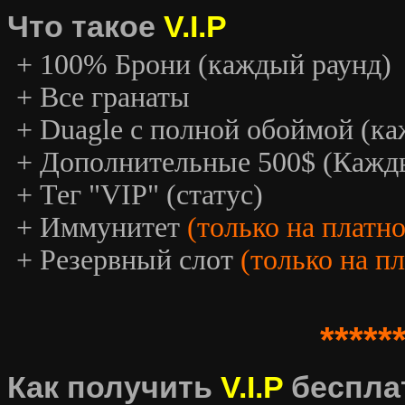
Что такое
V.I.P
+ 100% Брони (каждый раунд)
+ Все гранаты
+ Duagle с полной обоймой (к
+ Дополнительные 500$ (Кажд
+ Тег "VIP" (статус)
+ Иммунитет
(только на платн
+ Резервный слот
(только на п
*****
Как получить
V.I.P
беспла