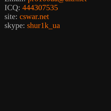
ICQ:
444307535
site:
cswar.net
skype:
shur1k_ua