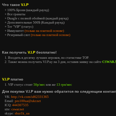
Что такое
V.I.P
+ 100% Брони (каждый раунд)
+ Все гранаты
+ Duagle с полной обоймой (каждый раунд)
+ Дополнительные 500$ (Каждый раунд)
+ Тег "VIP" (статус)
+ Иммунитет
(только на платной основе)
+ Резервный слот
(только на платной основе)
Как получить
V.I.P
бесплатно!
1. Входить в десятку лучших игроков, по статистике TOP.
2. Также можна получить V.I.P.ку на 3 дня, оставив заявку на сайте
CSWAR.
V.I.P
платно
1. VIP статус стоит
50р/мес
или же
13 грн/мес
Для покупки V.I.P вам нужно обратится по следующим контак
VK:
http://vk.com/id62331365
Email:
pro100ua@ukr.net
ICQ:
444307535
site:
cswar.net
skype:
shur1k_ua