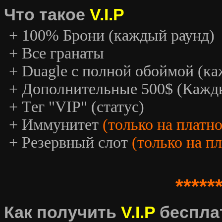
Что такое
V.I.P
+ 100% Брони (каждый раунд)
+ Все гранаты
+ Duagle с полной обоймой (к
+ Дополнительные 500$ (Кажд
+ Тег "VIP" (статус)
+ Иммунитет
(только на платн
+ Резервный слот
(только на п
*****
Как получить
V.I.P
беспла