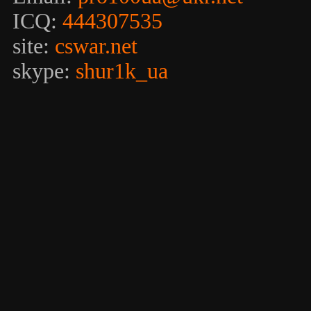
ICQ:
444307535
site:
cswar.net
skype:
shur1k_ua