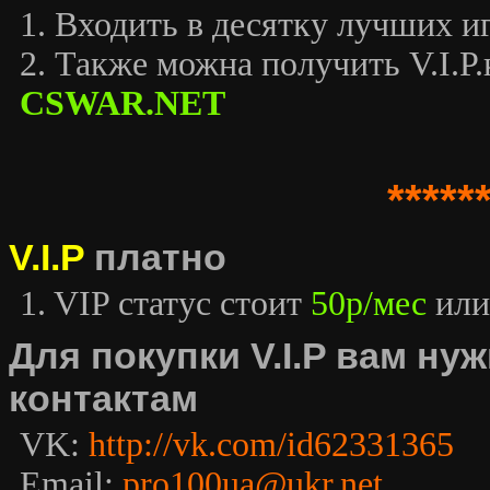
1. Входить в десятку лучших иг
2. Также можна получить V.I.P.к
CSWAR.NET
*****
V.I.P
платно
1. VIP статус стоит
50р/мес
или
Для покупки V.I.P вам н
контактам
VK:
http://vk.com/id62331365
Email:
pro100ua@ukr.net