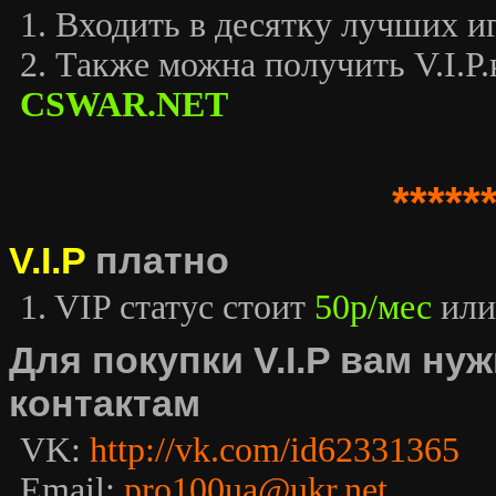
1. Входить в десятку лучших иг
2. Также можна получить V.I.P.к
CSWAR.NET
*****
V.I.P
платно
1. VIP статус стоит
50р/мес
или
Для покупки V.I.P вам н
контактам
VK:
http://vk.com/id62331365
Email:
pro100ua@ukr.net