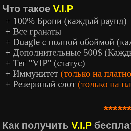
Что такое
V.I.P
+ 100% Брони (каждый раунд)
+ Все гранаты
+ Duagle с полной обоймой (к
+ Дополнительные 500$ (Кажд
+ Тег "VIP" (статус)
+ Иммунитет
(только на платн
+ Резервный слот
(только на п
*****
Как получить
V.I.P
беспла