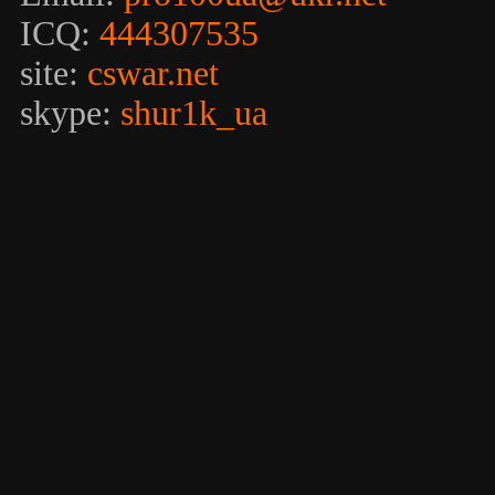
ICQ:
444307535
site:
cswar.net
skype:
shur1k_ua