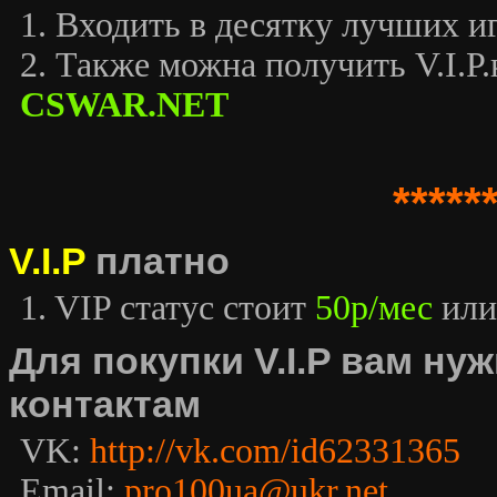
1. Входить в десятку лучших иг
2. Также можна получить V.I.P.к
CSWAR.NET
*****
V.I.P
платно
1. VIP статус стоит
50р/мес
или
Для покупки V.I.P вам н
контактам
VK:
http://vk.com/id62331365
Email:
pro100ua@ukr.net