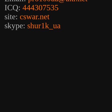
ICQ:
444307535
site:
cswar.net
skype:
shur1k_ua