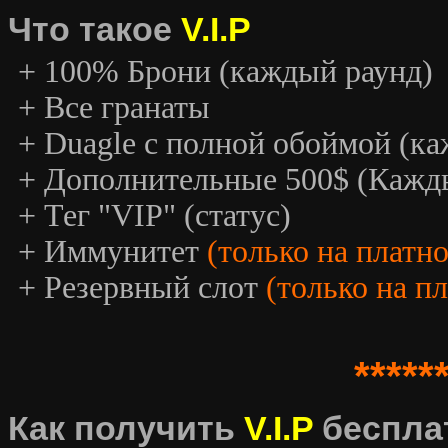
Что такое
V.I.P
+ 100% Брони (каждый раунд)
+ Все гранаты
+ Duagle с полной обоймой (к
+ Дополнительные 500$ (Кажд
+ Тег "VIP" (статус)
+ Иммунитет
(только на платн
+ Резервный слот
(только на п
*****
Как получить
V.I.P
беспла