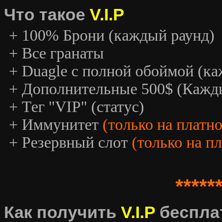
Что такое
V.I.P
+ 100% Брони (каждый раунд)
+ Все гранаты
+ Duagle с полной обоймой (к
+ Дополнительные 500$ (Кажд
+ Тег "VIP" (статус)
+ Иммунитет
(только на платн
+ Резервный слот
(только на п
*****
Как получить
V.I.P
беспла