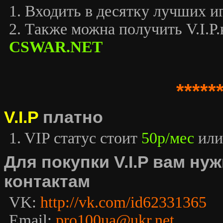
1. Входить в десятку лучших иг
2. Также можна получить V.I.P.к
CSWAR.NET
*****
V.I.P
платно
1. VIP статус стоит
50р/мес
или
Для покупки V.I.P вам н
контактам
VK:
http://vk.com/id62331365
Email:
pro100ua@ukr.net