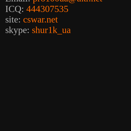
ICQ:
444307535
site:
cswar.net
skype:
shur1k_ua