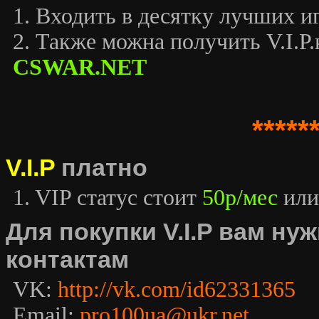
1. Входить в десятку лучших иг
2. Также можна получить V.I.P.к
CSWAR.NET
*****
V.I.P
платно
1. VIP статус стоит
50р/мес
или
Для покупки V.I.P вам н
контактам
VK:
http://vk.com/id62331365
Email:
pro100ua@ukr.net