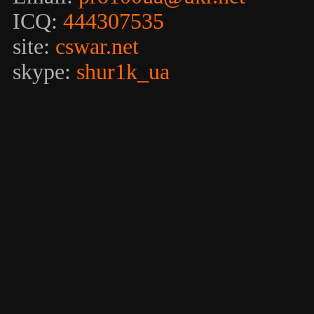
ICQ:
444307535
site:
cswar.net
skype:
shur1k_ua