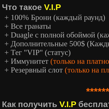
Что такое
V.I.P
+ 100% Брони (каждый раунд)
+ Все гранаты
+ Duagle с полной обоймой (к
+ Дополнительные 500$ (Кажд
+ Тег "VIP" (статус)
+ Иммунитет
(только на платн
+ Резервный слот
(только на п
*****
Как получить
V.I.P
беспла